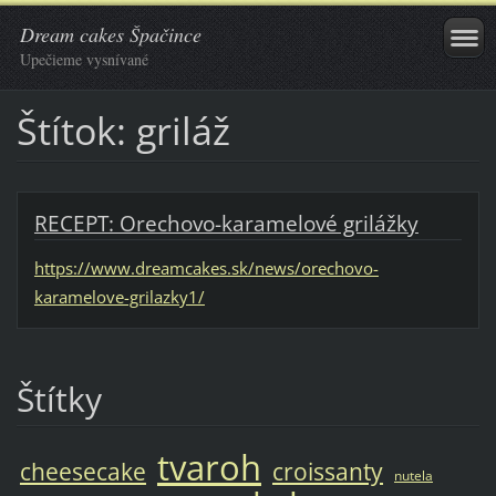
Dream cakes Špačince
Upečieme vysnívané
Štítok: griláž
RECEPT: Orechovo-karamelové grilážky
https://www.dreamcakes.sk/news/orechovo-
karamelove-grilazky1/
Štítky
tvaroh
cheesecake
croissanty
nutela